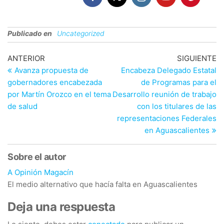
Publicado en
Uncategorized
Navegación
Entrada
En
ANTERIOR
SIGUIENTE
anterior
si
Avanza propuesta de
Encabeza Delegado Estatal
de
gobernadores encabezada
de Programas para el
entradas
por Martín Orozco en el tema
Desarrollo reunión de trabajo
de salud
con los titulares de las
representaciones Federales
en Aguascalientes
Sobre el autor
A Opinión Magacín
El medio alternativo que hacía falta en Aguascalientes
Deja una respuesta