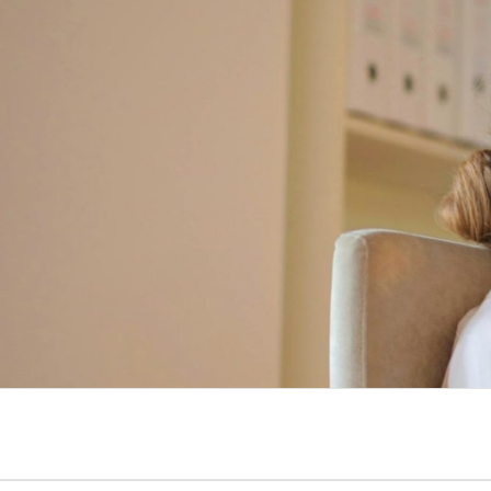
Saltar
al
contenido
A Opinión Magacín