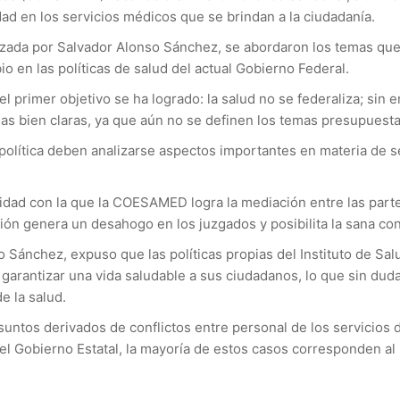
nidad en los servicios médicos que se brindan a la ciudadanía.
zada por Salvador Alonso Sánchez, se abordaron los temas que 
o en las políticas de salud del actual Gobierno Federal.
 primer objetivo se ha logrado: la salud no se federaliza; sin e
las bien claras, ya que aún no se definen los temas presupuest
 política deben analizarse aspectos importantes en materia de se
lidad con la que la COESAMED logra la mediación entre las part
ción genera un desahogo en los juzgados y posibilita la sana c
 Sánchez, expuso que las políticas propias del Instituto de Salud
 garantizar una vida saludable a sus ciudadanos, lo que sin dud
de la salud.
os derivados de conflictos entre personal de los servicios de s
n del Gobierno Estatal, la mayoría de estos casos corresponden