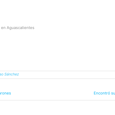
ta en Aguascalientes
nso Sánchez
arones
Encontró s