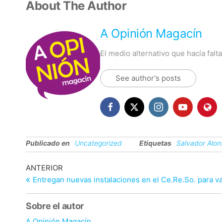
About The Author
A Opinión Magacín
El medio alternativo que hacía fal
See author's posts
Publicado en
Uncategorized
Etiquetas
Salvador Alo
Navegación
Entrada
ANTERIOR
anterior
Entregan nuevas instalaciones en el Ce.Re.So. para v
de
entradas
Sobre el autor
A Opinión Magacín