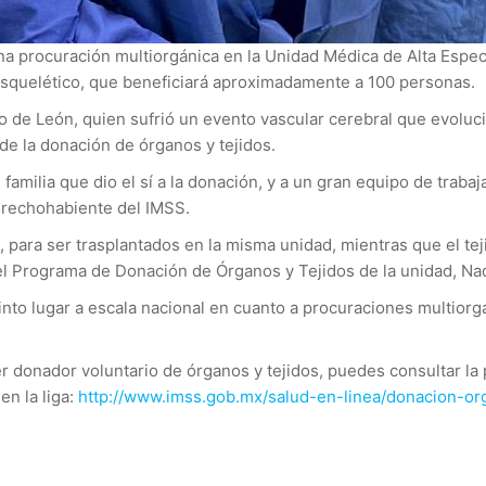
una procuración multiorgánica en la Unidad Médica de Alta Espec
esquelético, que beneficiará aproximadamente a 100 personas.
 de León, quien sufrió un evento vascular cerebral que evoluci
de la donación de órganos y tejidos.
familia que dio el sí a la donación, y a un gran equipo de traba
erechohabiente del IMSS.
 para ser trasplantados en la misma unidad, mientras que el te
del Programa de Donación de Órganos y Tejidos de la unidad, Na
to lugar a escala nacional en cuanto a procuraciones multiorgáni
r donador voluntario de órganos y tejidos, puedes consultar la 
en la liga:
http://www.imss.gob.mx/salud-en-linea/donacion-or