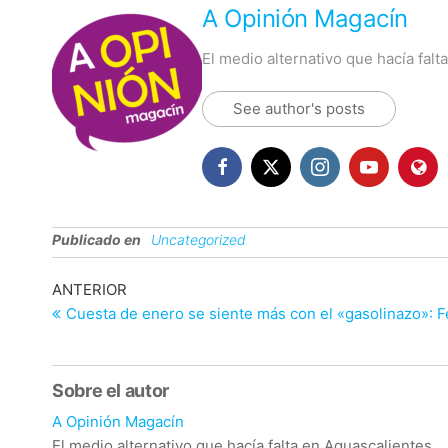
A Opinión Magacín
El medio alternativo que hacía fal
See author's posts
Publicado en
Uncategorized
Navegación
Entrada
ANTERIOR
anterior
Cuesta de enero se siente más con el «gasolinazo»: 
de
entradas
Sobre el autor
A Opinión Magacín
El medio alternativo que hacía falta en Aguascalientes