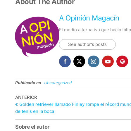
About The Author
A Opinión Magacín
El medio alternativo que hacía fal
See author's posts
Publicado en
Uncategorized
Navegación
Entrada
ANTERIOR
anterior
Golden retriever llamado Finley rompe el récord mundi
de
de tenis en la boca
entradas
Sobre el autor