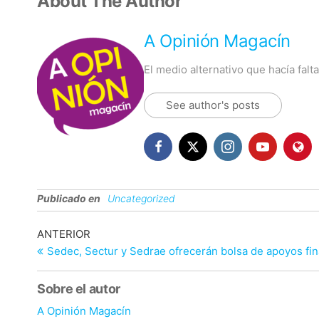
About The Author
A Opinión Magacín
El medio alternativo que hacía fal
See author's posts
Publicado en
Uncategorized
Navegación
Entrada
ANTERIOR
anterior
Sedec, Sectur y Sedrae ofrecerán bolsa de apoyos fi
de
entradas
Sobre el autor
A Opinión Magacín