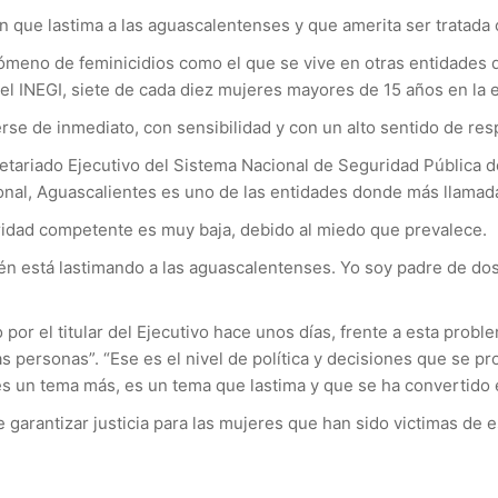
 que lastima a las aguascalentenses y que amerita ser tratada 
ómeno de feminicidios como el que se vive en otras entidades d
l INEGI, siete de cada diez mujeres mayores de 15 años en la e
rse de inmediato, con sensibilidad y con un alto sentido de resp
tariado Ejecutivo del Sistema Nacional de Seguridad Pública del
nal, Aguascalientes es uno de las entidades donde más llamadas
oridad competente es muy baja, debido al miedo que prevalece.
ién está lastimando a las aguascalentenses. Yo soy padre de dos 
or el titular del Ejecutivo hace unos días, frente a esta proble
las personas”. “Ese es el nivel de política y decisiones que se pr
o es un tema más, es un tema que lastima y que se ha convertido 
e garantizar justicia para las mujeres que han sido victimas de 