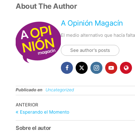
About The Author
A Opinión Magacín
El medio alternativo que hacía fal
See author's posts
Publicado en
Uncategorized
Navegación
Entrada
ANTERIOR
anterior
Esperando el Momento
de
entradas
Sobre el autor