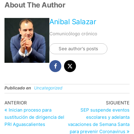
About The Author
Anibal Salazar
Comunicólogo crónico
See author's posts
Publicado en
Uncategorized
Navegación
Entrada
En
ANTERIOR
SIGUIENTE
anterior
si
Inician proceso para
SEP suspende eventos
de
sustitución de dirigencia del
escolares y adelanta
entradas
PRI Aguascalientes
vacaciones de Semana Santa
para prevenir Coronavirus