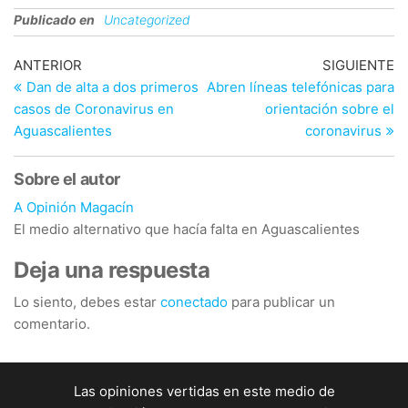
Publicado en
Uncategorized
Navegación
Entrada
En
ANTERIOR
SIGUIENTE
anterior
si
Dan de alta a dos primeros
Abren líneas telefónicas para
de
casos de Coronavirus en
orientación sobre el
entradas
Aguascalientes
coronavirus
Sobre el autor
A Opinión Magacín
El medio alternativo que hacía falta en Aguascalientes
Deja una respuesta
Lo siento, debes estar
conectado
para publicar un
comentario.
Las opiniones vertidas en este medio de