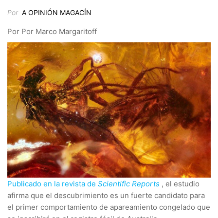
Por
A OPINIÓN MAGACÍN
Por Por Marco Margaritoff
Publicado en la revista de
Scientific Reports
, el estudio
afirma que el descubrimiento es un fuerte candidato para
el primer comportamiento de apareamiento congelado que