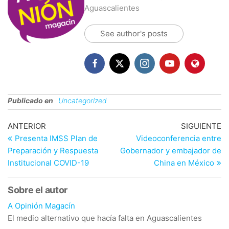
Aguascalientes
See author's posts
Publicado en
Uncategorized
Navegación
Entrada
En
ANTERIOR
SIGUIENTE
anterior
si
Presenta IMSS Plan de
Videoconferencia entre
de
Preparación y Respuesta
Gobernador y embajador de
entradas
Institucional COVID-19
China en México
Sobre el autor
A Opinión Magacín
El medio alternativo que hacía falta en Aguascalientes