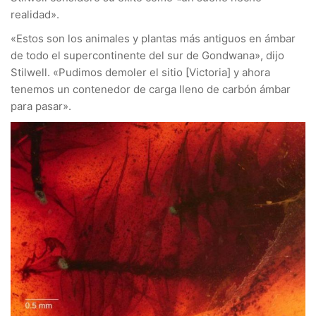
realidad».
«Estos son los animales y plantas más antiguos en ámbar
de todo el supercontinente del sur de Gondwana», dijo
Stilwell. «Pudimos demoler el sitio [Victoria] y ahora
tenemos un contenedor de carga lleno de carbón ámbar
para pasar».