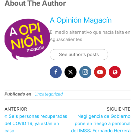
About The Author
A Opinión Magacín
El medio alternativo que hacía falta en
Aguascalientes
See author's posts
Publicado en
Uncategorized
Navegación
Entrada
En
ANTERIOR
SIGUIENTE
anterior
si
Seis personas recuperadas
Negligencia de Gobierno
de
del COVID 19, ya están en
pone en riesgo a personal
entradas
casa
del IMSS: Fernando Herrera