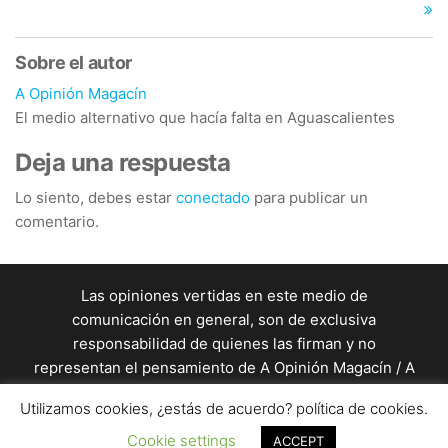
Sobre el autor
A Opinión Magacín
El medio alternativo que hacía falta en Aguascalientes
Deja una respuesta
Lo siento, debes estar
conectado
para publicar un
comentario.
Las opiniones vertidas en este medio de
comunicación en general, son de exclusiva
responsabilidad de quienes las firman y no
representan el pensamiento de A Opinión Magacín / A
Opinión Magacín en general es una producción de
Utilizamos cookies, ¿estás de acuerdo? política de cookies.
un equipo de profesionales de la comunicación. / Este
sitio está almacenado en un servidor de
Cookie settings
ACCEPT