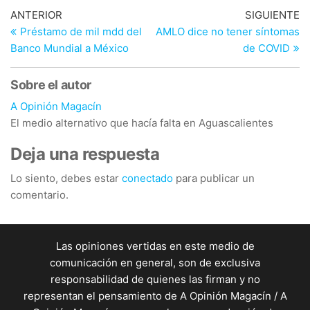
Navegación
Entrada
En
ANTERIOR
SIGUIENTE
anterior
si
Préstamo de mil mdd del
AMLO dice no tener síntomas
de
Banco Mundial a México
de COVID
entradas
Sobre el autor
A Opinión Magacín
El medio alternativo que hacía falta en Aguascalientes
Deja una respuesta
Lo siento, debes estar
conectado
para publicar un
comentario.
Las opiniones vertidas en este medio de
comunicación en general, son de exclusiva
responsabilidad de quienes las firman y no
representan el pensamiento de A Opinión Magacín / A