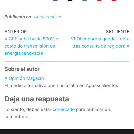
Publicado en
Uncategorized
Navegación
Entrada
En
ANTERIOR
SIGUIENTE
anterior
si
CFE sube hasta 800% el
VEOLIA podría quedar fuera
de
costo de transmisión de
tras consulta de regidora
entradas
energía renovable
Sobre el autor
A Opinión Magacín
El medio alternativo que hacía falta en Aguascalientes
Deja una respuesta
Lo siento, debes estar
conectado
para publicar un
comentario.