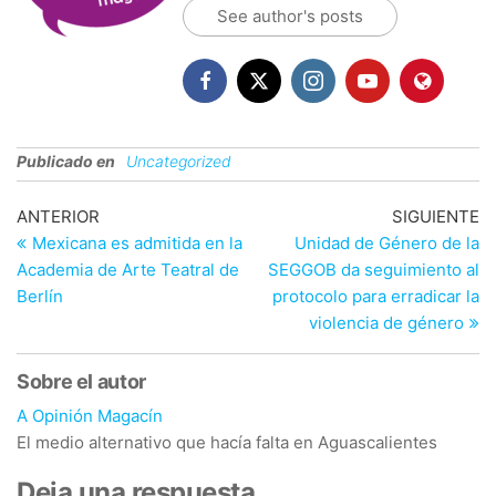
See author's posts
Publicado en
Uncategorized
Navegación
Entrada
En
ANTERIOR
SIGUIENTE
anterior
si
Mexicana es admitida en la
Unidad de Género de la
de
Academia de Arte Teatral de
SEGGOB da seguimiento al
entradas
Berlín
protocolo para erradicar la
violencia de género
Sobre el autor
A Opinión Magacín
El medio alternativo que hacía falta en Aguascalientes
Deja una respuesta