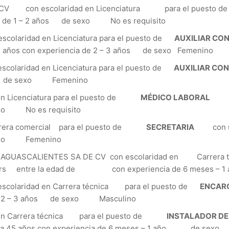
CV con escolaridad en Licenciatura para el puesto 
ia de 1 – 2 años de sexo No es requisito
aridad en Licenciatura para el puesto de
AUXILIAR CO
 años con experiencia de 2 – 3 años de sexo Femenino
laridad en Licenciatura para el puesto de
AUXILIAR CO
os de sexo Femenino
n Licenciatura para el puesto de
MÉDICO LABORAL
con 
xo No es requisito
rera comercial para el puesto de
SECRETARIA
con un 
 sexo Femenino
AGUASCALIENTES SA DE CV con escolaridad en Carrera 
rs entre la edad de con experiencia de 6 meses – 1
laridad en Carrera técnica para el puesto de
ENCAR
de 2 – 3 años de sexo Masculino
 en Carrera técnica para el puesto de
INSTALADOR DE
25 a 45 años con experiencia de 6 meses – 1 año de se