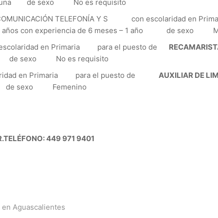
inguna de sexo No es requisito
MUNICACIÓN TELEFONÍA Y S con escolaridad en Prima
 65 años con experiencia de 6 meses – 1 año de sexo M
aridad en Primaria para el puesto de
RECAMARIST
to de sexo No es requisito
dad en Primaria para el puesto de
AUXILIAR DE LI
na de sexo Femenino
.
TELÉFONO: 449 971 9401
ta en Aguascalientes