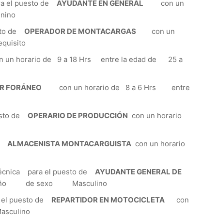
 el puesto de
AYUDANTE EN GENERAL
con un
nino
sto de
OPERADOR DE MONTACARGAS
con un
quisito
n un horario de 9 a 18 Hrs entre la edad de 25 a
R FORÁNEO
con un horario de 8 a 6 Hrs entre
esto de
OPERARIO DE PRODUCCIÓN
con un horario
de
ALMACENISTA MONTACARGUISTA
con un horario
ica para el puesto de
AYUDANTE GENERAL DE
 – 1 año de sexo Masculino
el puesto de
REPARTIDOR EN MOTOCICLETA
con
asculino