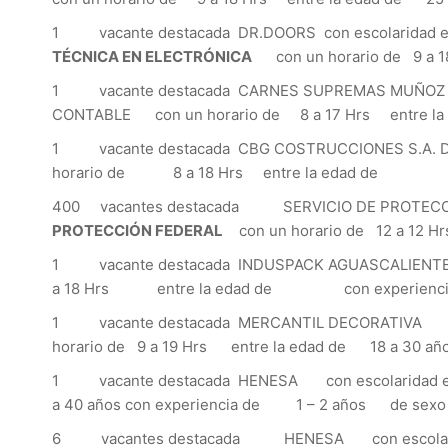
1 vacante destacada DR.DOORS con escolaridad
TÉCNICA EN ELECTRÓNICA
con un horario de 9 a 
1 vacante destacada CARNES SUPREMAS MUÑOZ SA D
CONTABLE con un horario de 8 a 17 Hrs entre la 
1 vacante destacada CBG COSTRUCCIONES S.A. DE C.V
horario de 8 a 18 Hrs entre la edad de con 
400 vacantes destacada SERVICIO DE PROTECCI
PROTECCIÓN FEDERAL
con un horario de 12 a 12
1 vacante destacada INDUSPACK AGUASCALIENTES 
a 18 Hrs entre la edad de con experiencia 
1 vacante destacada MERCANTIL DECORATIVA con
horario de 9 a 19 Hrs entre la edad de 18 a 30
1 vacante destacada HENESA con escolaridad en
a 40 años con experiencia de 1 – 2 años de s
6 vacantes destacada HENESA con escolaridad 