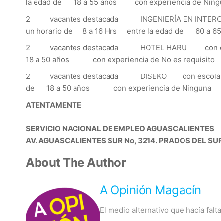
la edad de 18 a 55 años con experiencia de N
2 vacantes destacada INGENIERÍA EN INTERCO
un horario de 8 a 16 Hrs entre la edad de 60 a
2 vacantes destacada HOTEL HARU con escol
18 a 50 años con experiencia de No es requisi
2 vacantes destacada DISEKO con escolari
de 18 a 50 años con experiencia de Ningu
ATENTAMENTE
SERVICIO NACIONAL DE EMPLEO AGUASCALIENTES
AV. AGUASCALIENTES SUR No, 3214. PRADOS DEL SUR
About The Author
A Opinión Magacín
El medio alternativo que hacía fal