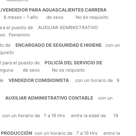
 /VENDEDOR PARA AGUASCALIENTES CARRERA
de 6 meses – 1 año de sexo No es requisito
a el puesto de AUXILIAR ADMINISTRATIVO
exo Femenino
esto de
ENCARGADO DE SEGURIDAD E HIGIENE
con un
uisito
para el puesto de
POLICÍA DEL SERVICIO DE
e Ninguna de sexo No es requisito
o de
VENDEDOR COMISIONISTA
con un horario de 9
de
AUXILIAR ADMINISTRATIVO CONTABLE
con un
n un horario de 7 a 16 Hrs entre la edad de 19
E PRODUCCIÓN
con un horario de 7 a 19 Hrs entre la