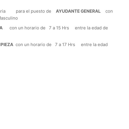
ria para el puesto de
AYUDANTE GENERAL
con
asculino
A
con un horario de 7 a 15 Hrs entre la edad de
MPIEZA
con un horario de 7 a 17 Hrs entre la edad