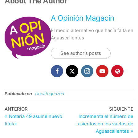
About The Author
A Opinión Magacín
El medio alternativo que hacía falta en
Aguascalientes
See author's posts
Publicado en
Uncategorized
Navegación
Entrada
En
ANTERIOR
SIGUIENTE
anterior
si
Notaría 49 asume nuevo
Incrementa el número de
de
titular
asientos en los vuelos de
entradas
Aguascalientes