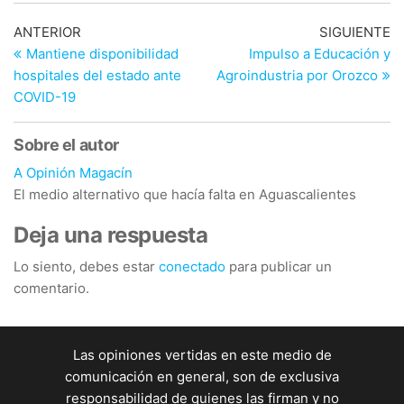
Navegación
Entrada
En
ANTERIOR
SIGUIENTE
anterior
si
Mantiene disponibilidad
Impulso a Educación y
de
hospitales del estado ante
Agroindustria por Orozco
entradas
COVID-19
Sobre el autor
A Opinión Magacín
El medio alternativo que hacía falta en Aguascalientes
Deja una respuesta
Lo siento, debes estar
conectado
para publicar un
comentario.
Las opiniones vertidas en este medio de
comunicación en general, son de exclusiva
responsabilidad de quienes las firman y no