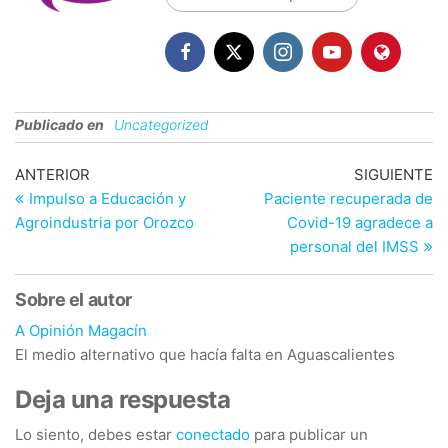
Publicado en
Uncategorized
Navegación
Entrada
En
ANTERIOR
SIGUIENTE
anterior
si
Impulso a Educación y
Paciente recuperada de
de
Agroindustria por Orozco
Covid-19 agradece a
entradas
personal del IMSS
Sobre el autor
A Opinión Magacín
El medio alternativo que hacía falta en Aguascalientes
Deja una respuesta
Lo siento, debes estar
conectado
para publicar un