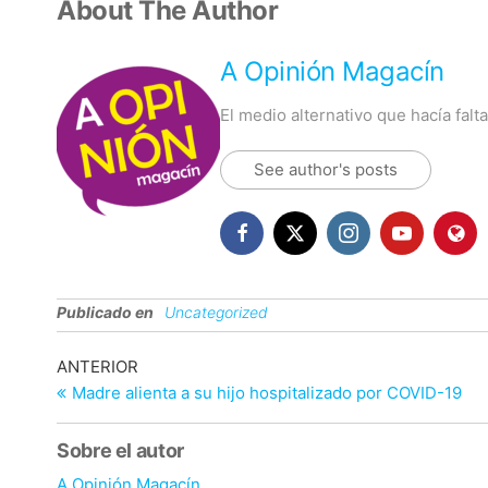
About The Author
A Opinión Magacín
El medio alternativo que hacía fal
See author's posts
Publicado en
Uncategorized
Navegación
Entrada
ANTERIOR
anterior
Madre alienta a su hijo hospitalizado por COVID-19
de
entradas
Sobre el autor
A Opinión Magacín