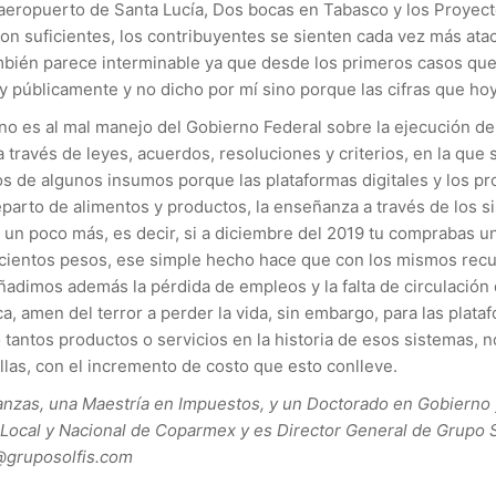
 aeropuerto de Santa Lucía, Dos bocas en Tabasco y los Proyect
suficientes, los contribuyentes se sienten cada vez más atacad
mbién parece interminable ya que desde los primeros casos que 
al y públicamente y no dicho por mí sino porque las cifras que h
no es al mal manejo del Gobierno Federal sobre la ejecución de l
 través de leyes, acuerdos, resoluciones y criterios, en la que
tos de algunos insumos porque las plataformas digitales y los pr
reparto de alimentos y productos, la enseñanza a través de los 
 un poco más, es decir, si a diciembre del 2019 tu comprabas un
ientos pesos, ese simple hecho hace que con los mismos recurs
ñadimos además la pérdida de empleos y la falta de circulación 
ca, amen del terror a perder la vida, sin embargo, para las plat
tantos productos o servicios en la historia de esos sistemas, no
las, con el incremento de costo que esto conlleve.
anzas, una Maestría en Impuestos, y un Doctorado en Gobierno
 Local y Nacional de Coparmex y es Director General de Grupo 
z@gruposolfis.com