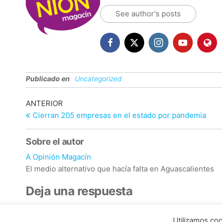
See author's posts
Publicado en
Uncategorized
Navegación
Entrada
ANTERIOR
anterior
Cierran 205 empresas en el estado por pandemia
de
entradas
Sobre el autor
A Opinión Magacín
El medio alternativo que hacía falta en Aguascalientes
Deja una respuesta
Lo siento, debes estar
conectado
para publicar un come
Utilizamos coo