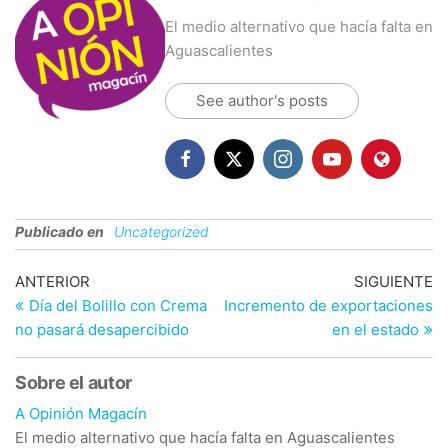
El medio alternativo que hacía falta en
Aguascalientes
See author's posts
Publicado en
Uncategorized
Navegación
Entrada
En
ANTERIOR
SIGUIENTE
anterior
si
Día del Bolillo con Crema
Incremento de exportaciones
de
no pasará desapercibido
en el estado
entradas
Sobre el autor
A Opinión Magacín
El medio alternativo que hacía falta en Aguascalientes