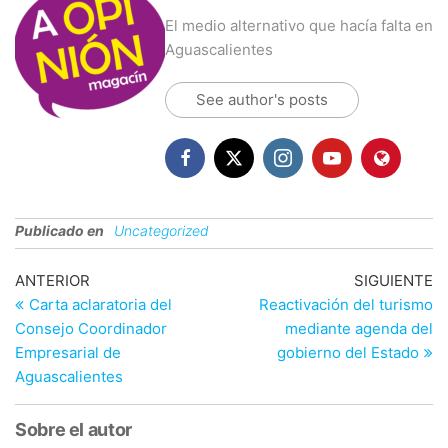
El medio alternativo que hacía falta en
Aguascalientes
See author's posts
Publicado en
Uncategorized
Navegación
Entrada
En
ANTERIOR
SIGUIENTE
anterior
si
Carta aclaratoria del
Reactivación del turismo
de
Consejo Coordinador
mediante agenda del
entradas
Empresarial de
gobierno del Estado
Aguascalientes
Sobre el autor