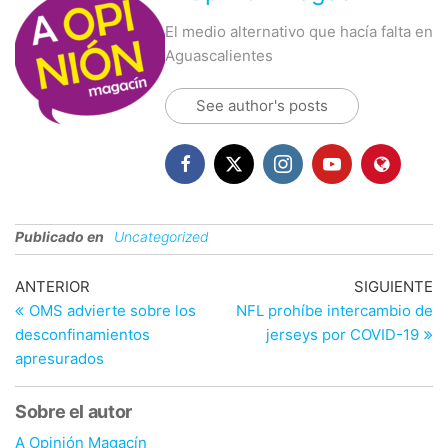
El medio alternativo que hacía falta en
Aguascalientes
See author's posts
Publicado en
Uncategorized
Navegación
Entrada
En
ANTERIOR
SIGUIENTE
anterior
si
OMS advierte sobre los
NFL prohíbe intercambio de
de
desconfinamientos
jerseys por COVID-19
entradas
apresurados
Sobre el autor
A Opinión Magacín