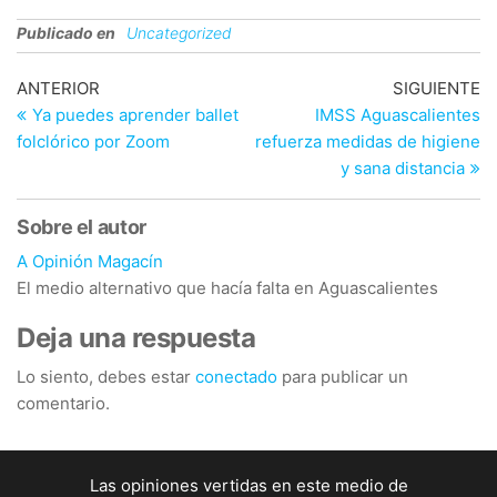
Publicado en
Uncategorized
Navegación
Entrada
En
ANTERIOR
SIGUIENTE
anterior
si
Ya puedes aprender ballet
IMSS Aguascalientes
de
folclórico por Zoom
refuerza medidas de higiene
entradas
y sana distancia
Sobre el autor
A Opinión Magacín
El medio alternativo que hacía falta en Aguascalientes
Deja una respuesta
Lo siento, debes estar
conectado
para publicar un
comentario.
Las opiniones vertidas en este medio de