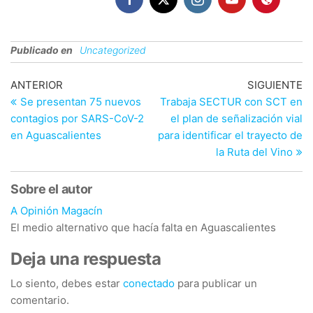
Publicado en
Uncategorized
Navegación
Entrada
En
ANTERIOR
SIGUIENTE
anterior
si
Se presentan 75 nuevos
Trabaja SECTUR con SCT en
de
contagios por SARS-CoV-2
el plan de señalización vial
entradas
en Aguascalientes
para identificar el trayecto de
la Ruta del Vino
Sobre el autor
A Opinión Magacín
El medio alternativo que hacía falta en Aguascalientes
Deja una respuesta
Lo siento, debes estar
conectado
para publicar un
comentario.