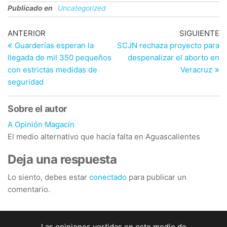
Publicado en
Uncategorized
Navegación
Entrada
En
ANTERIOR
SIGUIENTE
anterior
si
Guarderías esperan la
SCJN rechaza proyecto para
de
llegada de mil 350 pequeños
despenalizar el aborto en
entradas
con estrictas medidas de
Veracruz
seguridad
Sobre el autor
A Opinión Magacín
El medio alternativo que hacía falta en Aguascalientes
Deja una respuesta
Lo siento, debes estar
conectado
para publicar un
comentario.
Las opiniones vertidas en este medio de