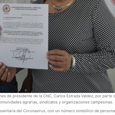
s de presidente de la CNC, Carlos Estrada Valdez, por parte d
 comunidades agrarias, sindicatos y organizaciones campesinas.
 sanitaria del Coronavirus, con un número simbólico de personas