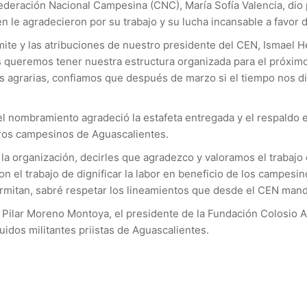
ederación Nacional Campesina (CNC), María Sofía Valencia, dio 
en le agradecieron por su trabajo y su lucha incansable a favor
rmite y las atribuciones de nuestro presidente del CEN, Ismael 
s queremos tener nuestra estructura organizada para el próxim
s agrarias, confiamos que después de marzo si el tiempo nos di
 el nombramiento agradeció la estafeta entregada y el respaldo
eros campesinos de Aguascalientes.
 la organización, decirles que agradezco y valoramos el trabajo
 el trabajo de dignificar la labor en beneficio de los campesi
 permitan, sabré respetar los lineamientos que desde el CEN mand
Pilar Moreno Montoya, el presidente de la Fundación Colosio A.C
dos militantes priistas de Aguascalientes.