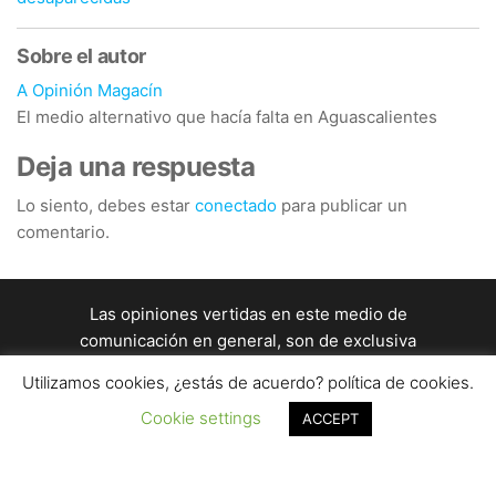
Sobre el autor
A Opinión Magacín
El medio alternativo que hacía falta en Aguascalientes
Deja una respuesta
Lo siento, debes estar
conectado
para publicar un
comentario.
Las opiniones vertidas en este medio de
comunicación en general, son de exclusiva
responsabilidad de quienes las firman y no
Utilizamos cookies, ¿estás de acuerdo? política de cookies.
representan el pensamiento de A Opinión Magacín / A
Cookie settings
ACCEPT
Opinión Magacín en general es una producción de
un equipo de profesionales de la comunicación. / Este
sitio está almacenado en un servidor de