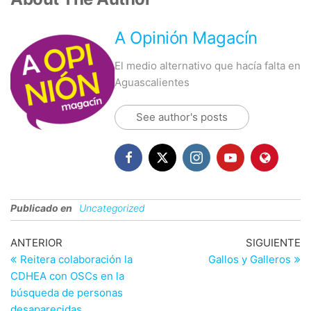
A Opinión Magacín
El medio alternativo que hacía falta en
Aguascalientes
See author's posts
Publicado en
Uncategorized
Navegación
Entrada
En
ANTERIOR
SIGUIENTE
anterior
si
Reitera colaboración la
Gallos y Galleros
de
CDHEA con OSCs en la
entradas
búsqueda de personas
desaparecidas