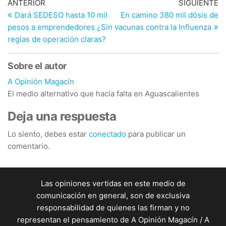
Navegación
Entrada
En
ANTERIOR
SIGUIENTE
anterior
si
Dará SEDESO hasta 10 mil
En camino 380 mil dósis de
de
pesos a emprendedores ¿Sin
vacunas contra la Influenza
entradas
reglas de operación claras?
Sobre el autor
A Opinión Magacín
El medio alternativo que hacía falta en Aguascalientes
Deja una respuesta
Lo siento, debes estar
conectado
para publicar un
comentario.
Las opiniones vertidas en este medio de
comunicación en general, son de exclusiva
responsabilidad de quienes las firman y no
representan el pensamiento de A Opinión Magacín / A