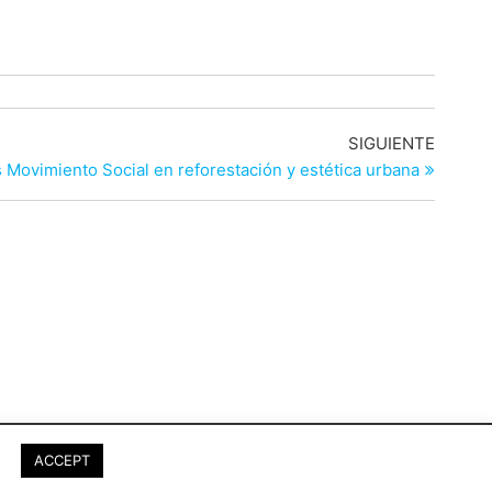
Entrad
SIGUIENTE
siguien
 Movimiento Social en reforestación y estética urbana
 firman y no representan el pensamiento de A Opinión
ACCEPT
sitio está almacenado en un servidor de
seyerhost.com