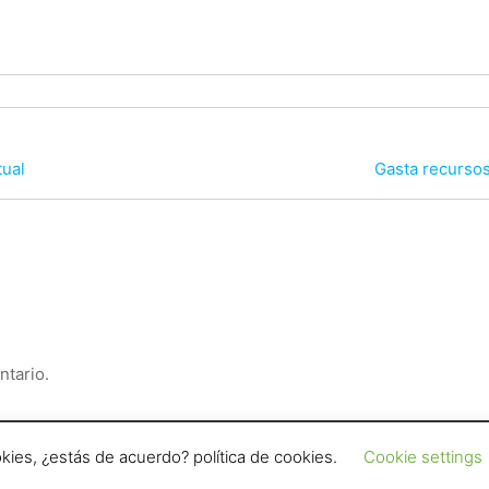
tual
Gasta recursos
ntario.
n en general, son de exclusiva responsabilidad de quienes las
kies, ¿estás de acuerdo? política de cookies.
Cookie settings
ión de un equipo de profesionales de la comunicación. / Este 