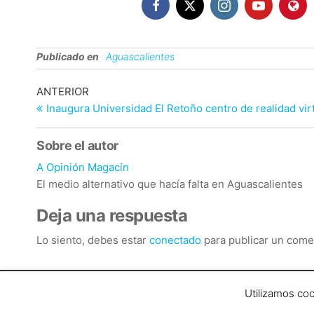
Publicado en
Aguascalientes
Navegación
Entrada
ANTERIOR
anterior
Inaugura Universidad El Retoño centro de realidad vir
de
entradas
Sobre el autor
A Opinión Magacín
El medio alternativo que hacía falta en Aguascalientes
Deja una respuesta
Lo siento, debes estar
conectado
para publicar un come
Las opiniones vertidas en este medio de comunicació
Utilizamos coo
Magacín / A Opinión Magacín en general es una producc