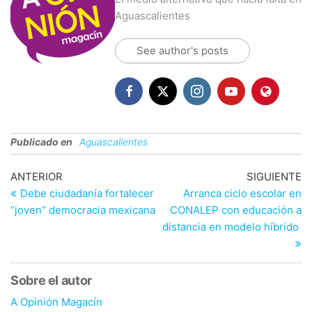
Aguascalientes
See author's posts
Publicado en
Aguascalientes
Navegación
Entrada
En
ANTERIOR
SIGUIENTE
anterior
si
Debe ciudadanía fortalecer
Arranca ciclo escolar en
de
“joven” democracia mexicana
CONALEP con educación a
entradas
distancia en modelo híbrido
Sobre el autor
A Opinión Magacín