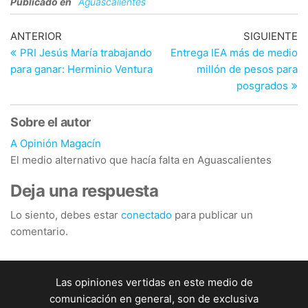
Publicado en
Aguascalientes
Navegación
Entrada
En
ANTERIOR
SIGUIENTE
anterior
si
PRI Jesús María trabajando
Entrega IEA más de medio
de
para ganar: Herminio Ventura
millón de pesos para
entradas
posgrados
Sobre el autor
A Opinión Magacín
El medio alternativo que hacía falta en Aguascalientes
Deja una respuesta
Lo siento, debes estar
conectado
para publicar un
comentario.
Las opiniones vertidas en este medio de
comunicación en general, son de exclusiva