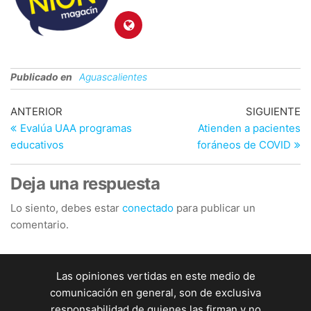
Publicado en
Aguascalientes
Navegación
Entrada
En
ANTERIOR
SIGUIENTE
anterior
si
Evalúa UAA programas
Atienden a pacientes
de
educativos
foráneos de COVID
entradas
Deja una respuesta
Lo siento, debes estar
conectado
para publicar un
comentario.
Las opiniones vertidas en este medio de
comunicación en general, son de exclusiva
responsabilidad de quienes las firman y no