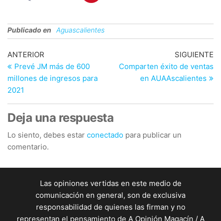
Publicado en
Aguascalientes
Navegación
Entrada
En
ANTERIOR
SIGUIENTE
anterior
si
Prevé JM más de 600
Comparten éxito de ventas
de
millones de ingresos para
en AUAAscalientes
entradas
2021
Deja una respuesta
Lo siento, debes estar
conectado
para publicar un
comentario.
Las opiniones vertidas en este medio de
comunicación en general, son de exclusiva
responsabilidad de quienes las firman y no
representan el pensamiento de A Opinión Magacín / A