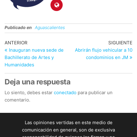
Publicado en
Aguascalientes
Navegación
Entrada
En
ANTERIOR
SIGUIENTE
anterior
si
Inauguran nueva sede de
Abrirán flujo vehicular a 10
de
Bachillerato de Artes y
condominios en JM
entradas
Humanidades
Deja una respuesta
Lo siento, debes estar
conectado
para publicar un
comentario.
Las opiniones vertidas en este medio de
comunicación en general, son de exclusiva