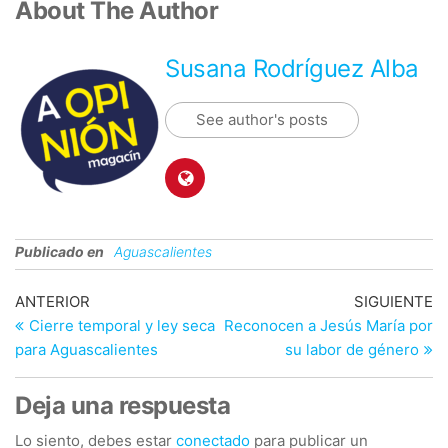
About The Author
Susana Rodríguez Alba
See author's posts
Publicado en
Aguascalientes
Navegación
Entrada
En
ANTERIOR
SIGUIENTE
anterior
si
Cierre temporal y ley seca
Reconocen a Jesús María por
de
para Aguascalientes
su labor de género
entradas
Deja una respuesta
Lo siento, debes estar
conectado
para publicar un