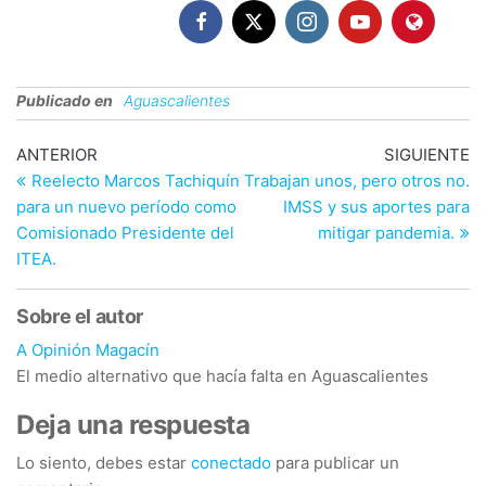
Publicado en
Aguascalientes
Navegación
Entrada
En
ANTERIOR
SIGUIENTE
anterior
si
Reelecto Marcos Tachiquín
Trabajan unos, pero otros no.
de
para un nuevo período como
IMSS y sus aportes para
entradas
Comisionado Presidente del
mitigar pandemia.
ITEA.
Sobre el autor
A Opinión Magacín
El medio alternativo que hacía falta en Aguascalientes
Deja una respuesta
Lo siento, debes estar
conectado
para publicar un