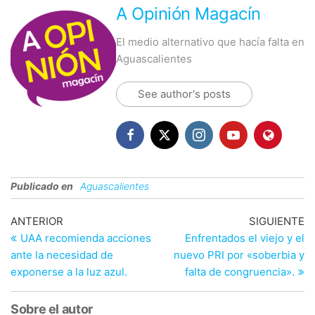
A Opinión Magacín
El medio alternativo que hacía falta en
Aguascalientes
See author's posts
Publicado en
Aguascalientes
Navegación
Entrada
En
ANTERIOR
SIGUIENTE
anterior
si
UAA recomienda acciones
Enfrentados el viejo y el
de
ante la necesidad de
nuevo PRI por «soberbia y
entradas
exponerse a la luz azul.
falta de congruencia».
Sobre el autor