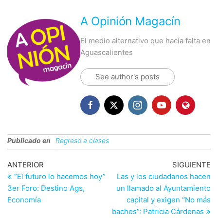
A Opinión Magacín
El medio alternativo que hacía falta en
Aguascalientes
See author's posts
Publicado en
Regreso a clases
Navegación
Entrada
En
ANTERIOR
SIGUIENTE
anterior
si
“El futuro lo hacemos hoy”
Las y los ciudadanos hacen
de
3er Foro: Destino Ags,
un llamado al Ayuntamiento
entradas
Economía
capital y exigen “No más
baches”: Patricia Cárdenas