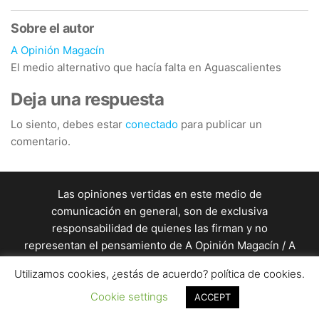
Sobre el autor
A Opinión Magacín
El medio alternativo que hacía falta en Aguascalientes
Deja una respuesta
Lo siento, debes estar
conectado
para publicar un
comentario.
Las opiniones vertidas en este medio de
comunicación en general, son de exclusiva
responsabilidad de quienes las firman y no
representan el pensamiento de A Opinión Magacín / A
Opinión Magacín en general es una producción de
Utilizamos cookies, ¿estás de acuerdo? política de cookies.
un equipo de profesionales de la comunicación. / Este
sitio está almacenado en un servidor de
Cookie settings
ACCEPT
seyerhost.com