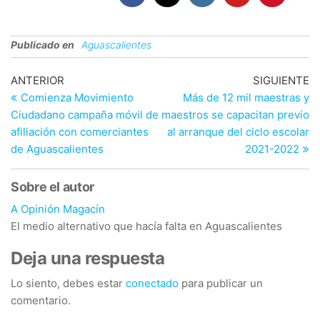
Publicado en
Aguascalientes
Navegación
Entrada
En
ANTERIOR
SIGUIENTE
anterior
si
Comienza Movimiento
Más de 12 mil maestras y
de
Ciudadano campaña móvil de
maestros se capacitan previo
entradas
afiliación con comerciantes
al arranque del ciclo escolar
de Aguascalientes
2021-2022
Sobre el autor
A Opinión Magacín
El medio alternativo que hacía falta en Aguascalientes
Deja una respuesta
Lo siento, debes estar
conectado
para publicar un
comentario.