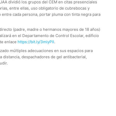
 UAA dividió los grupos del CEM en citas presenciales
ias, entre ellas, uso obligatorio de cubrebocas y
o entre cada persona, portar pluma con tinta negra para
r directo (padre, madre o hermanos mayores de 18 años)
alizará en el Departamento de Control Escolar, edificio
nte enlace
https://bit.ly/3miyPlI
.
lizado múltiples adecuaciones en sus espacios para
na distancia, despachadores de gel antibacterial,
udir.