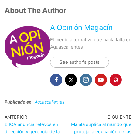
About The Author
A Opinión Magacín
El medio alternativo que hacía falta en
Aguascalientes
See author's posts
Publicado en
Aguascalientes
Navegación
Entrada
En
ANTERIOR
SIGUIENTE
anterior
si
ICA anuncia relevos en
Malala suplica al mundo que
de
dirección y gerencia de la
proteja la educación de las