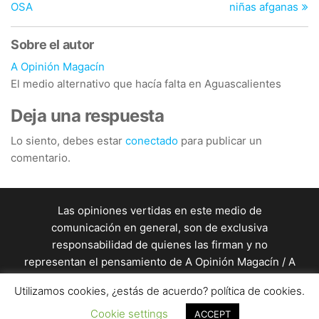
entradas
OSA
niñas afganas
Sobre el autor
A Opinión Magacín
El medio alternativo que hacía falta en Aguascalientes
Deja una respuesta
Lo siento, debes estar
conectado
para publicar un
comentario.
Las opiniones vertidas en este medio de
comunicación en general, son de exclusiva
responsabilidad de quienes las firman y no
representan el pensamiento de A Opinión Magacín / A
Opinión Magacín en general es una producción de
Utilizamos cookies, ¿estás de acuerdo? política de cookies.
un equipo de profesionales de la comunicación. / Este
sitio está almacenado en un servidor de
Cookie settings
ACCEPT