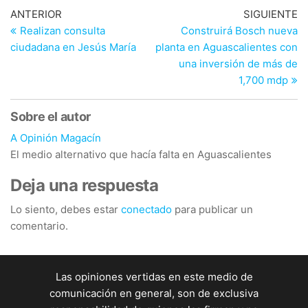
Navegación
Entrada
En
ANTERIOR
SIGUIENTE
anterior
si
Realizan consulta
Construirá Bosch nueva
de
ciudadana en Jesús María
planta en Aguascalientes con
entradas
una inversión de más de
1,700 mdp
Sobre el autor
A Opinión Magacín
El medio alternativo que hacía falta en Aguascalientes
Deja una respuesta
Lo siento, debes estar
conectado
para publicar un
comentario.
Las opiniones vertidas en este medio de
comunicación en general, son de exclusiva