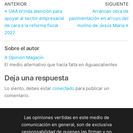
Navegación
Entrada
En
ANTERIOR
SIGUIENTE
anterior
si
UAA brinda atención para
Arrancan obra de
de
apoyar al sector empresarial
pavimentación en arroyo del
entradas
de cara a la reforma fiscal
molino de Jesús María
2022
Sobre el autor
A Opinión Magacín
El medio alternativo que hacía falta en Aguascalientes
Deja una respuesta
Lo siento, debes estar
conectado
para publicar un
comentario.
Las opiniones vertidas en este medio de
comunicación en general, son de exclusiva
responsabilidad de quienes las firman y no