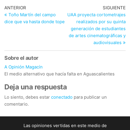
Navegación
Entrada
En
ANTERIOR
SIGUIENTE
anterior
si
Toño Martín del campo
UAA proyecta cortometrajes
de
dice que va hasta donde tope
realizados por su quinta
entradas
generación de estudiantes
de artes cinematográficas y
audiovisuales
Sobre el autor
A Opinión Magacín
El medio alternativo que hacía falta en Aguascalientes
Deja una respuesta
Lo siento, debes estar
conectado
para publicar un
comentario.
Las opiniones vertidas en este medio de