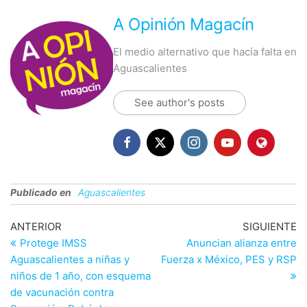
A Opinión Magacín
El medio alternativo que hacía falta en
Aguascalientes
See author's posts
Publicado en
Aguascalientes
Navegación
Entrada
En
ANTERIOR
SIGUIENTE
anterior
si
Protege IMSS
Anuncian alianza entre
de
Aguascalientes a niñas y
Fuerza x México, PES y RSP
entradas
niños de 1 año, con esquema
de vacunación contra