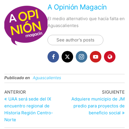
A Opinión Magacín
El medio alternativo que hacía falta en
Aguascalientes
See author's posts
Publicado en
Aguascalientes
Navegación
Entrada
En
ANTERIOR
SIGUIENTE
anterior
si
UAA será sede del IX
Adquiere municipio de JM
de
encuentro regional de
predio para proyectos de
entradas
Historia Región Centro-
beneficio social
Norte