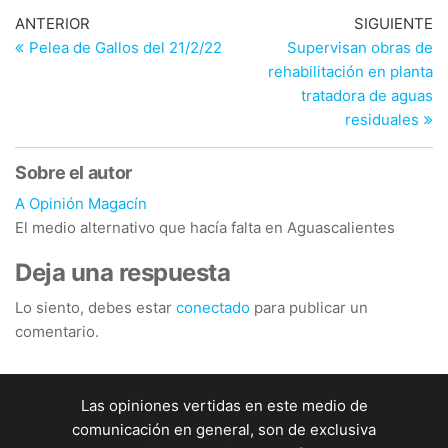
Navegación
Entrada
En
ANTERIOR
SIGUIENTE
anterior
si
Pelea de Gallos del 21/2/22
Supervisan obras de
de
rehabilitación en planta
entradas
tratadora de aguas
residuales
Sobre el autor
A Opinión Magacín
El medio alternativo que hacía falta en Aguascalientes
Deja una respuesta
Lo siento, debes estar
conectado
para publicar un
comentario.
Las opiniones vertidas en este medio de
comunicación en general, son de exclusiva