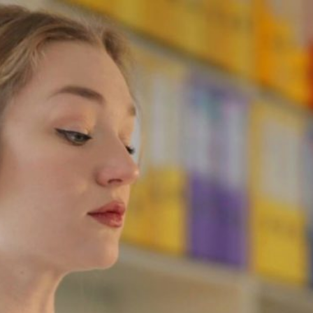
A Opinión Magacín