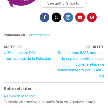
See author's posts
Publicado en
Uncategorized
Navegación
Entrada
En
ANTERIOR
SIGUIENTE
anterior
si
20 de marzo Día
Recomienda IMSS medidas
de
Internacional de la Felicidad
de esparcimiento en casa
entradas
durante etapa de
distanciamiento por COVID-
19
Sobre el autor
A Opinión Magacín
El medio alternativo que hacía falta en Aguascalientes