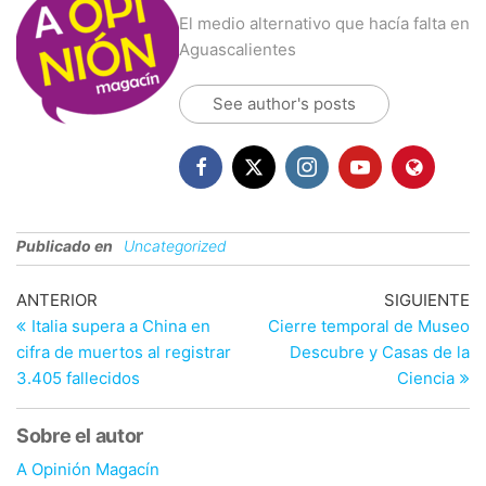
El medio alternativo que hacía falta en
Aguascalientes
See author's posts
Publicado en
Uncategorized
Navegación
Entrada
En
ANTERIOR
SIGUIENTE
anterior
si
Italia supera a China en
Cierre temporal de Museo
de
cifra de muertos al registrar
Descubre y Casas de la
entradas
3.405 fallecidos
Ciencia
Sobre el autor
A Opinión Magacín